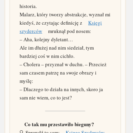
historia.
Malarz, który tworzy abstrakcje, wyznał mi
kiedyś, że czytając definicję z
Księgi
szyderców
mruknął pod nosem:
– Aha, kolejny dyletant…
Ale im dłużej nad nim siedział, tym
bardziej coś w nim cichło.
– Cholera – przyznał w duchu. – Przecież
sam czasem patrzę na swoje obrazy i
myślę:
– Dlaczego to działa na innych, skoro ja
sam nie wiem, co to jest?
Co tak mu przestawiło bieguny?
🔍 Sprawdź to sam:
Księga Szyderców,