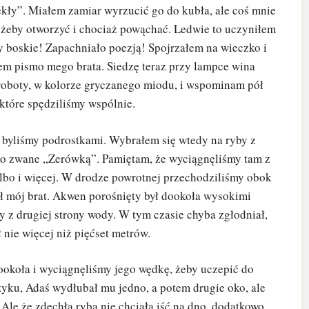
ekły”. Miałem zamiar wyrzucić go do kubła, ale coś mnie
 żeby otworzyć i chociaż powąchać. Ledwie to uczyniłem
 boskie! Zapachniało poezją! Spojrzałem na wieczko i
em pismo mego brata. Siedzę teraz przy lampce wina
roboty, w kolorze gryczanego miodu, i wspominam pół
które spędziliśmy wspólnie.
j byliśmy podrostkami. Wybrałem się wtedy na ryby z
ko zwane „Zerówką”. Pamiętam, że wyciągnęliśmy tam z
albo i więcej. W drodze powrotnej przechodziliśmy obok
ał mój brat. Akwen porośnięty był dookoła wysokimi
y z drugiej strony wody. W tym czasie chyba zgłodniał,
 nie więcej niż pięćset metrów.
okoła i wyciągnęliśmy jego wędkę, żeby uczepić do
yku, Adaś wydłubał mu jedno, a potem drugie oko, ale
Ale że zdechła ryba nie chciała iść na dno, dodatkowo