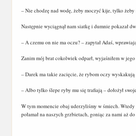
– Nie chodzę nad wodę, żeby moczyć kije, tylko żeby 
Następnie wyciągnął nam siatkę i dumnie pokazał dw
– A czemu on nie ma oczu? – zapytał Adaś, wprawiaj
Zanim mój brat cokolwiek odparł, wyjaśniłem w jego
– Darek ma takie zacięcie, że rybom oczy wyskakują
– Albo tylko ślepe ryby mu się trafiają – dołożył swoj
W tym momencie obaj uderzyliśmy w śmiech. Wtedy Da
połamał na naszych grzbietach, goniąc za nami aż d