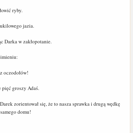
łowić ryby.
ukilowego jazia.
ąc Darka w zakłopotanie.
 imieniu:
 z oczodołów!
e pięć groszy Adaś.
rek zorientował się, że to nasza sprawka i drugą wędkę
o samego domu!