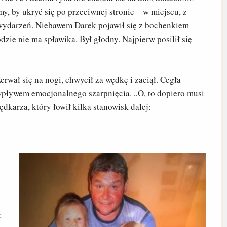
y, by ukryć się po przeciwnej stronie – w miejscu, z
wydarzeń. Niebawem Darek pojawił się z bochenkiem
dzie nie ma spławika. Był głodny. Najpierw posilił się
Zerwał się na nogi, chwycił za wędkę i zaciął. Cegła
 wpływem emocjonalnego szarpnięcia. „O, to dopiero musi
dkarza, który łowił kilka stanowisk dalej:
: