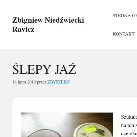
Przejdź
do
STRONA 
Zbigniew Niedźwiecki
treści
Ravicz
KONTAKT
ŚLEPY JAŹ
16 lipca 2019
przez
ZBYSZEKN
Szukałe
na ten 
czereśn