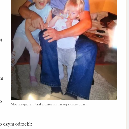
st
em
o
Mój przyjaciel i brat z dziećmi naszej siostry, Joasi.
po czym odrzekł: