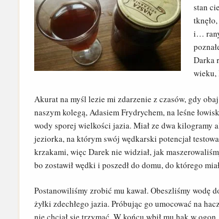
stan ci
tknęło,
i… rany
poznał
Darka 
wieku, 
Akurat na myśl lezie mi zdarzenie z czasów, gdy oba
naszym kolegą, Adasiem Frydrychem, na leśne łowis
wody sporej wielkości jazia. Miał ze dwa kilogramy 
jeziorka, na którym swój wędkarski potencjał testow
krzakami, więc Darek nie widział, jak maszerowaliśm
bo zostawił wędki i poszedł do domu, do którego miał
Postanowiliśmy zrobić mu kawał. Obeszliśmy wodę do
żyłki zdechłego jazia. Próbując go umocować na hacz
nie chciał się trzymać. W końcu wbił mu hak w ogon. 